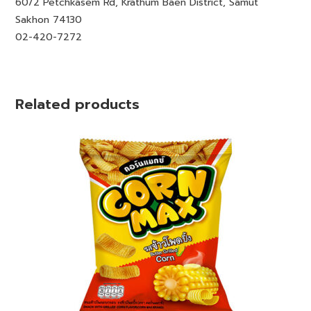
60/2 Petchkasem Rd, Krathum Baen District, Samut
Sakhon 74130
02-420-7272
Related products