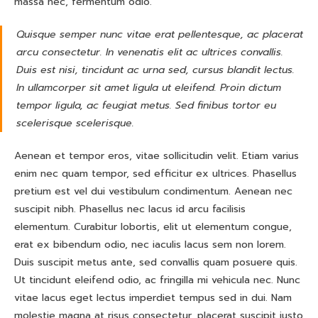
massa nec, fermentum odio.
Quisque semper nunc vitae erat pellentesque, ac placerat
arcu consectetur. In venenatis elit ac ultrices convallis.
Duis est nisi, tincidunt ac urna sed, cursus blandit lectus.
In ullamcorper sit amet ligula ut eleifend. Proin dictum
tempor ligula, ac feugiat metus. Sed finibus tortor eu
scelerisque scelerisque.
Aenean et tempor eros, vitae sollicitudin velit. Etiam varius
enim nec quam tempor, sed efficitur ex ultrices. Phasellus
pretium est vel dui vestibulum condimentum. Aenean nec
suscipit nibh. Phasellus nec lacus id arcu facilisis
elementum. Curabitur lobortis, elit ut elementum congue,
erat ex bibendum odio, nec iaculis lacus sem non lorem.
Duis suscipit metus ante, sed convallis quam posuere quis.
Ut tincidunt eleifend odio, ac fringilla mi vehicula nec. Nunc
vitae lacus eget lectus imperdiet tempus sed in dui. Nam
molestie magna at risus consectetur, placerat suscipit justo