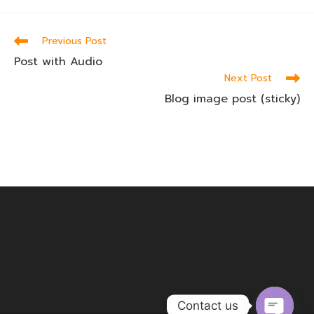
Read
Previous Post
more
Post with Audio
articles
Next Post
Blog image post (sticky)
Contact us