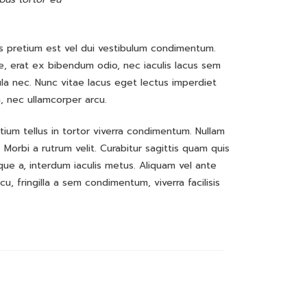
lus pretium est vel dui vestibulum condimentum.
ue, erat ex bibendum odio, nec iaculis lacus sem
cula nec. Nunc vitae lacus eget lectus imperdiet
m, nec ullamcorper arcu.
tium tellus in tortor viverra condimentum. Nullam
a. Morbi a rutrum velit. Curabitur sagittis quam quis
ue a, interdum iaculis metus. Aliquam vel ante
, fringilla a sem condimentum, viverra facilisis