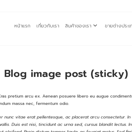
หน้าแรก
เกี่ยวกับเรา
สินค้าของเรา
ขายต่างประเ
Blog image post (sticky)
. Cras pretium arcu ex. Aenean posuere libero eu augue condimen
bendum massa nec, fermentum odio.
 nunc vitae erat pellentesque, ac placerat arcu consectetur. In 
vallis. Duis est nisi, tincidunt ac urna sed, cursus blandit lectus. 
 ut eleifend. Proin dictum tempor ligula, ac feugiat metus. Sed fin