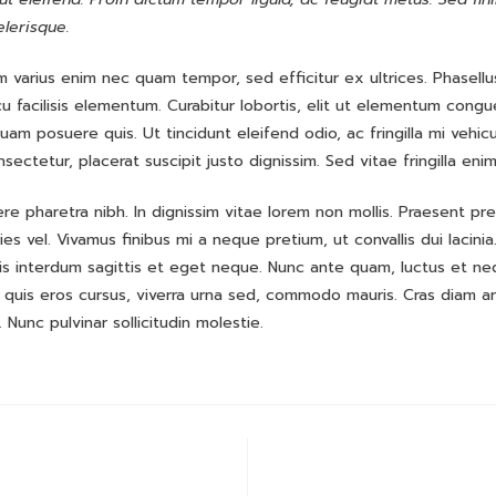
elerisque.
iam varius enim nec quam tempor, sed efficitur ex ultrices. Phasel
cu facilisis elementum. Curabitur lobortis, elit ut elementum cong
uam posuere quis. Ut tincidunt eleifend odio, ac fringilla mi vehi
ctetur, placerat suscipit justo dignissim. Sed vitae fringilla eni
e pharetra nibh. In dignissim vitae lorem non mollis. Praesent pre
icies vel. Vivamus finibus mi a neque pretium, ut convallis dui lacini
s interdum sagittis et eget neque. Nunc ante quam, luctus et neq
 quis eros cursus, viverra urna sed, commodo mauris. Cras diam arcu
Nunc pulvinar sollicitudin molestie.