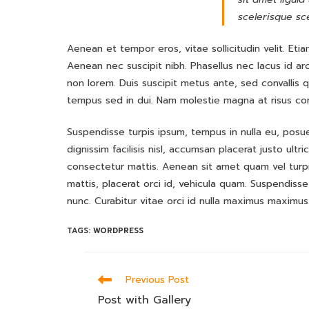
scelerisque sc
Aenean et tempor eros, vitae sollicitudin velit. Et
Aenean nec suscipit nibh. Phasellus nec lacus id ar
non lorem. Duis suscipit metus ante, sed convallis q
tempus sed in dui. Nam molestie magna at risus conse
Suspendisse turpis ipsum, tempus in nulla eu, posuer
dignissim facilisis nisl, accumsan placerat justo ultr
consectetur mattis. Aenean sit amet quam vel turpi
mattis, placerat orci id, vehicula quam. Suspendisse
nunc. Curabitur vitae orci id nulla maximus maximus. 
TAGS:
WORDPRESS
Read
Previous Post
more
Post with Gallery
articles