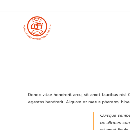
Skip
to
content
Donec vitae hendrerit arcu, sit amet faucibus nisl
egestas hendrerit. Aliquam et metus pharetra, bi
Quisque semper
ac ultrices con
sit amet ligula