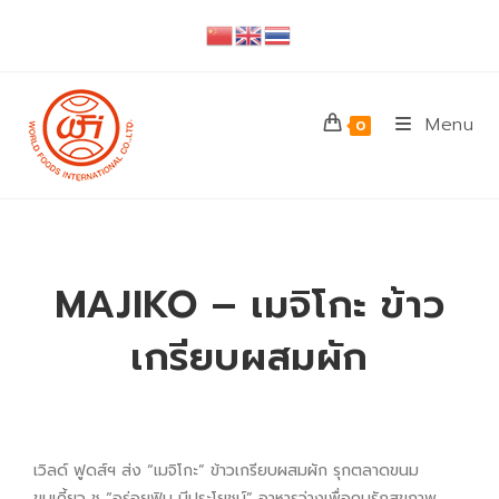
Menu
0
MAJIKO – เมจิโกะ ข้าว
เกรียบผสมผัก
เวิลด์ ฟูดส์ฯ ส่ง “เมจิโกะ” ข้าวเกรียบผสมผัก รุกตลาดขนม
ขบเคี้ยว ชู “อร่อยฟิน มีประโยชน์” อาหารว่างเพื่อคนรักสุขภาพ