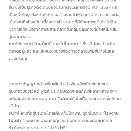
มุ่งเน้นขยายตลาดและต่อยอดกลุ่มผลิตภัณฑ์ขนมขบเคี้ยวให้มาก
ขึ้น ซึ่งเป็นธุรกิจดั้งเดิมของบริษัทตั้งแต่ก่อตั้งปี พ.ศ. 2537 และ
เป็นหนึ่งในธุรกิจหลักที่ยังคงสร้างรายได้ให้กับบริษัทฯ มาอย่างต่อ
เนื่องจนถึงปัจจุบัน เนื่องจากเป็นตลาดที่มีศักยภาพเติบโตได้อีก
มาก นอกเหนือจากการขยายตลาดในกลุ่มผลิตภัณฑ์น้ำผลไม้ผสม
วุ้นน้ำมะพร้าว
ภายใต้แบรนด์
“เจ-มิกซ์” และ“เอ็ม-จอย”
ซึ่งบริษัทฯ เป็นผู้นำ
ตลาดอยู่แล้ว และมีแผนจะขยายช่องทางตลาดเพิ่มขึ้นทั้งในและ
ต่างประเทศ
นางสาวกัญญา กล่าวเพิ่มเติมว่า สำหรับผลิตภัณฑ์กลุ่มขนม
ขบเคี้ยวของเวิลด์ ฟูดส์ ประกอบด้วยผลิตภัณฑ์หลากหลาย อาทิ
แป้งมันฝรั่งทอดกรอบ
ตรา “โปเตโต้”
ซึ่งเป็นขนมที่สร้างชื่อให้กับ
บริษัท
จนทำให้คนที่อยู่บริเวณใกล้เคียงกับโรงงาน รู้จักในนาม
“โรงงาน
โปเตโต้”
และเรียกมาจนถึงทุกวันนี้ นอกจากนี้ยังมีผลิตภัณฑ์
ข้าวโพดอบกรอบ ตรา
“ปาริ ปาริ”