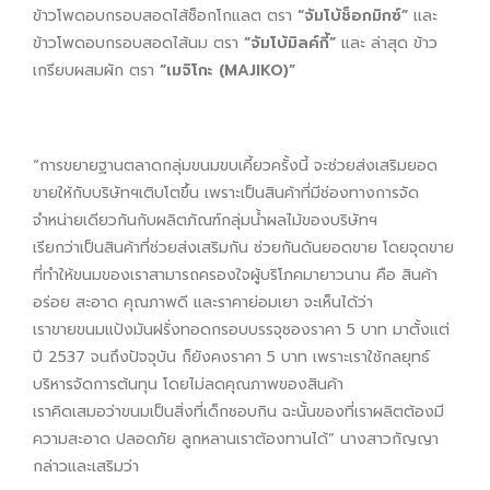
ข้าวโพดอบกรอบสอดไส้ช็อกโกแลต ตรา
“จัมโบ้ช็อกมิกซ์”
และ
ข้าวโพดอบกรอบสอดไส้นม ตรา
“จัมโบ้มิลค์กี้”
และ ล่าสุด ข้าว
เกรียบผสมผัก ตรา
“เมจิโกะ (MAJIKO)”
“การขยายฐานตลาดกลุ่มขนมขบเคี้ยวครั้งนี้ จะช่วยส่งเสริมยอด
ขายให้กับบริษัทฯเติบโตขึ้น เพราะเป็นสินค้าที่มีช่องทางการจัด
จำหน่ายเดียวกันกับผลิตภัณฑ์กลุ่มน้ำผลไม้ของบริษัทฯ
เรียกว่าเป็นสินค้าที่ช่วยส่งเสริมกัน ช่วยกันดันยอดขาย โดยจุดขาย
ที่ทำให้ขนมของเราสามารถครองใจผู้บริโภคมายาวนาน คือ สินค้า
อร่อย สะอาด คุณภาพดี และราคาย่อมเยา จะเห็นได้ว่า
เราขายขนมแป้งมันฝรั่งทอดกรอบบรรจุซองราคา 5 บาท มาตั้งแต่
ปี 2537 จนถึงปัจจุบัน ก็ยังคงราคา 5 บาท เพราะเราใช้กลยุทธ์
บริหารจัดการต้นทุน โดยไม่ลดคุณภาพของสินค้า
เราคิดเสมอว่าขนมเป็นสิ่งที่เด็กชอบกิน ฉะนั้นของที่เราผลิตต้องมี
ความสะอาด ปลอดภัย ลูกหลานเราต้องทานได้” นางสาวกัญญา
กล่าวและเสริมว่า