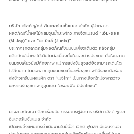
บริษัท เวิลด์ ฟูดส์ อินเตอร์เนชั่นแนล จำกัด
ผู้นำตลาด
ผลิตภัณฑ์น้ำผลไม้ผสมวุ้นน้ำมะพร้าว ภายใต้แบรนด์
“เอ็ม-จอย
(M-Joy)” และ “เจ-มิกซ์ (J-mix)”
ประกาศรุกตลาดกลุ่มผลิตภัณฑ์ขนมขบเคี้ยวเต็มตัว หลังกลุ่ม
ผลิตภัณฑ์น้ำผลไม้เติบโตต่อเนื่องทั้งในและต่างประเทศ มั่นใจตลาด
ขนมขบเคี้ยวยังมีศักยภาพ แม้การแข่งขันสูงแต่ยังสามารถเติบโต
ได้อีกมาก โดยเฉพาะกลุ่มขนมขบเคี้ยวเพื่อสุขภาพที่มีรสชาติอร่อย
ส่งข้าวเกรียบผสมผัก ตรา “เมจิโกะ” เป็นทางเลือกใหม่อาหารว่าง
ของคนรักสุขภาพ ชูจุดเด่น “อร่อยฟิน มีประโยชน์”
นางสาวกัญญา ติลกเรืองชัย กรรมการผู้จัดการ บริษัท เวิลด์ ฟูดส์
อินเตอร์เนชั่นแนล จำกัด
เปิดเผยถึงแผนการดำเนินงานในปีนี้ว่า เวิลด์ ฟูดส์ฯ มีแผนงานจะ