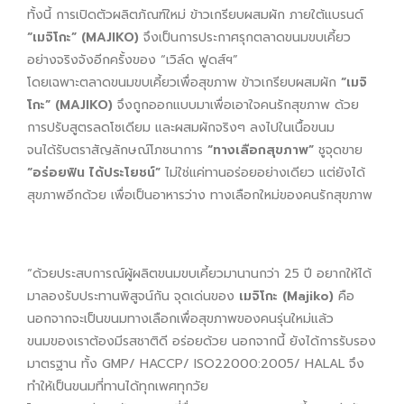
ทั้งนี้ การเปิดตัวผลิตภัณฑ์ใหม่ ข้าวเกรียบผสมผัก ภายใต้แบรนด์
“เมจิโกะ” (MAJIKO)
จึงเป็นการประกาศรุกตลาดขนมขบเคี้ยว
อย่างจริงจังอีกครั้งของ “เวิล์ด ฟูดส์ฯ”
โดยเฉพาะตลาดขนมขบเคี้ยวเพื่อสุขภาพ ข้าวเกรียบผสมผัก
“เมจิ
โกะ” (MAJIKO)
จึงถูกออกแบบมาเพื่อเอาใจคนรักสุขภาพ ด้วย
การปรับสูตรลดโซเดียม และผสมผักจริงๆ ลงไปในเนื้อขนม
จนได้รับตราสัญลักษณ์โภชนาการ
“ทางเลือกสุขภาพ”
ชูจุดขาย
“อร่อยฟิน ได้ประโยชน์”
ไม่ใช่แค่ทานอร่อยอย่างเดียว แต่ยังได้
สุขภาพอีกด้วย เพื่อเป็นอาหารว่าง ทางเลือกใหม่ของคนรักสุขภาพ
“ด้วยประสบการณ์ผู้ผลิตขนมขบเคี้ยวมานานกว่า 25 ปี อยากให้ได้
มาลองรับประทานพิสูจน์กัน จุดเด่นของ
เมจิโกะ (Majiko)
คือ
นอกจากจะเป็นขนมทางเลือกเพื่อสุขภาพของคนรุ่นใหม่แล้ว
ขนมของเราต้องมีรสชาติดี อร่อยด้วย นอกจากนี้ ยังได้การรับรอง
มาตรฐาน ทั้ง GMP/ HACCP/ ISO22000:2005/ HALAL จึง
ทำให้เป็นขนมที่ทานได้ทุกเพศทุกวัย