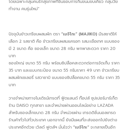
โดยเฉพาะกลุ่มคนรักสุขภาพที่ชื่นชอบการกินขนมขบเคี้ยว กลุ่มวัย
ทำงาน คนรุ่นใหม่”
ปัจจุบันข้าวเกรียบผสมผัก ตรา
“เมจิโกะ” (MAJIKO)
มีรสชาติให้
เลือก 2 รสชาติ คือ ข้าวเกรียบผสมแครอท รสมะเขือเทศ แบบซอง
มี 2 ขนาด คือ ซองเล็ก ขนาด 28 กรัม พกพาสะดวก ราคา 20
บาท
ซองใหญ่ ขนาด 55 กรัม พร้อมซิปล็อคสะดวกต่อการจัดเก็บ ราคา
35 บาท และแบบกระป๋อง ขนาด 55 กรัมราคา 49 บาท ข้าวเกรียบ
ผสมผักเซเลอรี่ รสวาซาบิ แบบซองซิปล็อคขนาด 55 กรัม ราคา 35
บาท
วางจำหน่ายทางโมเดิรน์เทรดที่ ฟู้ดแลนด์ ท๊อปส์ ซุปเปอร์มาร์เก็ต
ร้าน DAISO ทุกสาขา และจำหน่ายผ่านออนไลน์อย่าง LAZADA
สำหรับซองเล็กขนาด 28 กรัม จำหน่วยผ่าน เทรดดิชั่นนอลเทรด
ร้านค้าทั่วไปทั่วประเทศ นอกจากนี้ ยังมีแผนที่จะส่งออกไปยังต่าง
ประเทศอีกด้วย เวิลด์ ฟูดส์ฯ มั่นใจว่า
“เมจิโกะ”
จะกลายเป็นอีก