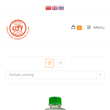
Skip
to
content
Menu
0
Default sorting