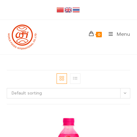
Skip
to
content
Menu
0
Default sorting