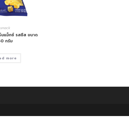
snack
นแม็กซ์ รสชีส ขนาด
0 กรัม
ad more