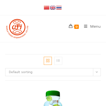
Skip
to
content
Menu
0
Default sorting