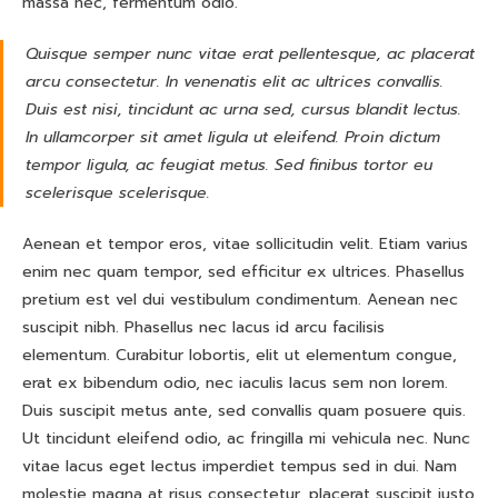
massa nec, fermentum odio.
Quisque semper nunc vitae erat pellentesque, ac placerat
arcu consectetur. In venenatis elit ac ultrices convallis.
Duis est nisi, tincidunt ac urna sed, cursus blandit lectus.
In ullamcorper sit amet ligula ut eleifend. Proin dictum
tempor ligula, ac feugiat metus. Sed finibus tortor eu
scelerisque scelerisque.
Aenean et tempor eros, vitae sollicitudin velit. Etiam varius
enim nec quam tempor, sed efficitur ex ultrices. Phasellus
pretium est vel dui vestibulum condimentum. Aenean nec
suscipit nibh. Phasellus nec lacus id arcu facilisis
elementum. Curabitur lobortis, elit ut elementum congue,
erat ex bibendum odio, nec iaculis lacus sem non lorem.
Duis suscipit metus ante, sed convallis quam posuere quis.
Ut tincidunt eleifend odio, ac fringilla mi vehicula nec. Nunc
vitae lacus eget lectus imperdiet tempus sed in dui. Nam
molestie magna at risus consectetur, placerat suscipit justo